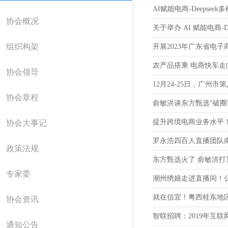
AI赋能电商-Deeps
关于协会
协会概况
关于举办 AI 赋能电商
协会概况 >
组织构架
开展2023年广东省电
农产品搭乘 电商快车走
协会章程 >
协会领导
12月24-25日，广
协会领导 >
协会章程
俞敏洪谈东方甄选“破圈
组织架构 >
提升跨境电商业务水平
协会大事记
罗永浩四百人直播团队
政策法规
东方甄选火了 俞敏洪打
专家委
潮州绣娘走进直播间！
就在信宜！粤西桂东地
协会资讯
智联招聘：2019年互
通知公告