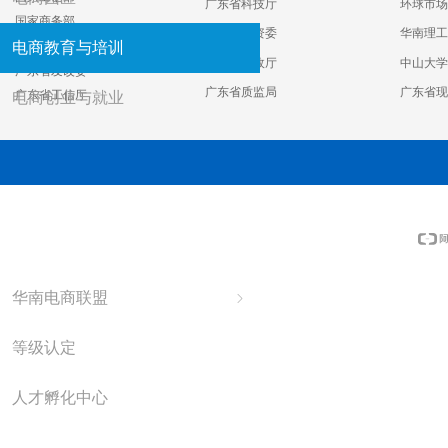
广东省科技厅
环球市场
国家商务部
广东省国资委
华南理工
广东省政府
电商教育与培训
广东省民政厅
中山大学
广东省发改委
广东省质监局
广东省现
广东省工信厅
电商创业与就业
发起联盟
ꁇ
公共平台
ꁇ
合作伙伴
ꁇ
华南电商联盟
ꁇ
等级认定
人才孵化中心