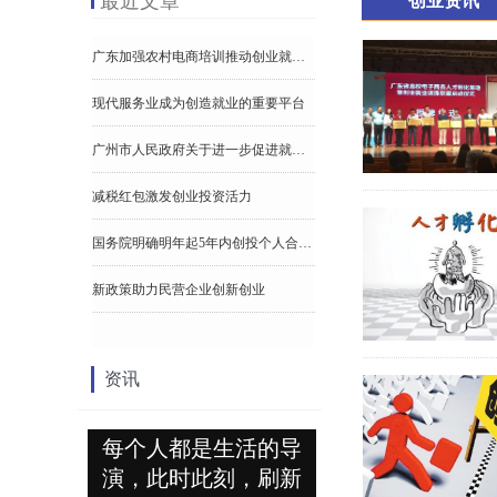
最近文章
创业资讯
广东省创业就业训练联盟启动
淘宝大学再开课 清远85位镇长当学生
【一图读懂】《广州市人力资源和社会保障局关于转发广东省支持多渠道灵活就业若干措施的通知》
广州市人民政府关于珠三角国家自主创新示范区（广州）先行先试的若干政策意见
深圳市人民政府印发关于加大营商环境改革力度若干措施的通知
广州市人民政府办公厅关于构建促进产业发展政策体系的意见
中山市人民政府办公室关于印发中山市加快推进大众创业万众创新实施方案的通知
中山市人民政府关于加快促进创业投资持续健康发展的实施意见
重磅！3.0版“促进就业9条”来了！3分钟带你一图看懂！
潮州农村青年电商创业孵化站揭牌 预计每年培训电商人才1200人次
广州大学被授予“广东省高校电子商务人才孵化基地”称号
创新创业科研团队最高可获奖励500万元
广东省创新创业基金募资规模达223亿元
广东加强农村电商培训推动创业就业助力乡村振兴和脱贫攻坚再出招
现代服务业成为创造就业的重要平台
广州市人民政府关于进一步促进就业的实施意见
减税红包激发创业投资活力
国务院明确明年起5年内创投个人合伙人税负只减不增
新政策助力民营企业创新创业
深圳市人民政府关于印发战略性新兴产业发展专项资金扶持政策的通知
资讯