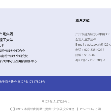
联系方式
市场集团
广州市越秀区东风中路300
金安大厦东座4F
理工大学
E-mail：gddzswxh@126.
大学
电话：020-83540237
省现代服务业联合会
邮编：510034
华南现代服务业研究院
粤ICP备17117828号-1
省华联中小企业电商服务中心
省电子商务协会
粤ICP备17117828号
粤ICP备17117828号-1
Powered by 万网
本网站由阿里云提供云计算及安全服务