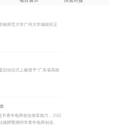
项目展示
供需对接
华南师范大学广州大学城校区正
盟启动仪式上被授予“广东省高校
人次
提升青年电商创业致富能力，25日
站揭牌暨潮州市青年电商创业培