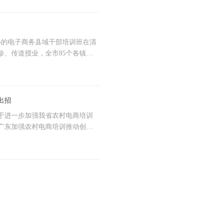
办的电子商务县域干部培训班在清
、传道授业，全市85个各镇
00名领导干部参加了公开课。
出招
于进一步加强我省农村电商培训
，广东加强农村电商培训推动创业