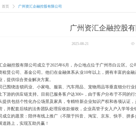
首页
ꄲ
广州资汇企融控股有限公司
广州资汇企融控股有
2025-08-21
ꁖ
汇企融控股有限公司成立于2025年6月，办公地点位于广州市白云区。
资租赁公司、基金公司。他们在金融体系从业10年以上，拥有丰富的金
业，提供综合资金解决方案。
司已围绕连锁药业、小家电、服装、汽车用品、宠物用品等垂直细分行业
上下游的供应链支持。目前已服务客户达300+，由于客户分布于不同的
队提供包括个性化办公场景及家具，专精特新企业知识产权和各项认证，
营，并配套后续的法务团队处理应收款催收，企业高管子女入户入学等全
司成立的愿景：陪伴有线上推广（不限于抖音、淘宝、京东、快手、拼多
展道路上，实现互助共赢！