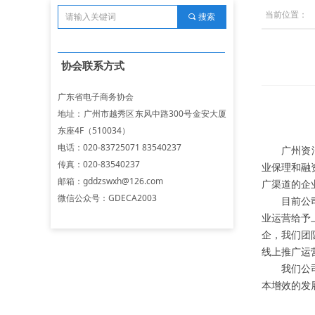
当前位置：
끠
搜索
协会联系方式
广东省电子商务协会
地址：广州市越秀区东风中路300号金安大厦
东座4F（510034）
电话：020-83725071 83540237
广州资
传真：020-83540237
业保理和融
邮箱：gddzswxh@126.com
广渠道的企
微信公众号：GDECA2003
目前公
业运营给予
企，我们团
线上推广运
我们公
本增效的发