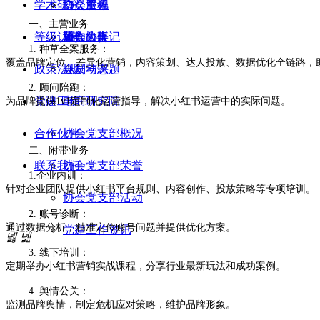
学术研究
协会章程
协会资讯
会员服务
一、主营业务
等级认定
协会大事记
通知公告
加入协会
著作出版
1. 种草全案服务：
覆盖品牌定位、差异化营销，内容策划、达人投放、数据优化全链路，
政策法规
会员动态
规划与课题
2. 顾问陪跑：
党建工作
电商研究院
为品牌提供1v1定制化运营指导，解决小红书运营中的实际问题。
合作伙伴
协会党支部概况
二、附带业务
联系我们
协会党支部荣誉
1.企业内训：
针对企业团队提供小红书平台规则、内容创作、投放策略等专项培训。
协会党支部活动
2. 账号诊断：
通过数据分析，精准定位账号问题并提供优化方案。
党建工作资讯
넳
넲
3. 线下培训：
定期举办小红书营销实战课程，分享行业最新玩法和成功案例。
4. 舆情公关：
监测品牌舆情，制定危机应对策略，维护品牌形象。