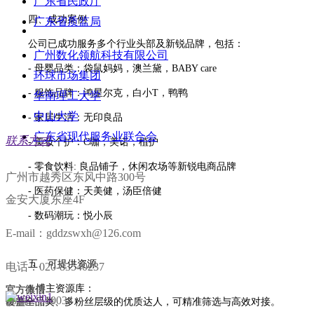
广东省民政厅
四、成功案例
广东省质监局
公司已成功服务多个行业头部及新锐品牌，包括：
广州数化领航科技有限公司
- 母婴品类：袋鼠妈妈，澳兰黛，BABY care
环球市场集团
- 服饰品牌：鸿星尔克，白小T，鸭鸭
华南理工大学
中山大学
- 家居生活：无印良品
广东省现代服务业联合会
联系方式
- 美妆个护：C咖，美诺，植护
- 零食饮料: 良品铺子，休闲农场等新锐电商品牌
广州市越秀区东风中路300号
- 医药保健：天美健，汤臣倍健
金安大厦东座4F
- 数码潮玩：悦小辰
E-mail：gddzswxh@126.com
五、可提供资源
电话：020-83540237
1.博主资源库：
官方微信
邮编：510034
覆盖全品类、多粉丝层级的优质达人，可精准筛选与高效对接。