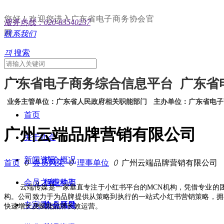
您好！欢迎您进入广东省电子商务协会官
服务热线：020-83540237
网
联系我们
끠
搜索
广东省电子商务综合信息平台 广东省
业务主管单位：广东省人民政府相关职能部门
主办单位：广东省电子
首页
广州云端品牌营销有限公司
关于协会
新闻资讯
协会概况
首页
ꄲ
会员风采
ꄲ
理事单位
ꄲ
广州云端品牌营销有限公司
会员之家
组织构架
行业动态
云端传媒是一家垂直专注于小红书平台的MCN机构，凭借专业的
构。公司致力于为品牌提供从策略到执行的一站式小红书营销策略，拥
专家委
协会领导
协会活动
会员风采
快速增长及赋能品牌长效运营。