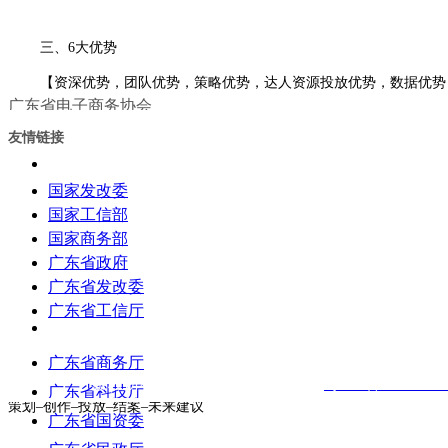
三、6大优势
【资深优势，团队优势，策略优势，达人资源投放优势，数据优势
广东省电子商务协会
1.资深优势:
小陈总云端传媒创始人，小红书营销专家，8年品牌实操经验，小红书
地址：广州市越秀区东风中路300
友情链接
号金安大厦东座4F（510034）
2.团队优势：
国家发改委
小红书官方认证服务商，长期稳定合作达人数10w+，服务1000+品
电话：020-83725071 83540237
国家工信部
3.策略优势：
传真：020-83540237
国家商务部
独创小红书种草投放模型、社区维护，内容营销，社交化卖点，搭建S
广东省政府
邮箱：gddzswxh@126.com
协会联系方式
4.达人资源投放优势：
广东省发改委
微信公众号：GDECA2003
拥有覆盖美妆、母婴、3C、服饰等领域的优质博主资源库，精准匹配品牌
끠
搜索
广东省工信厅
5.数据优势：
依托专业工具实时监测投放效果，优化数据，合理规避风险，数据分析
广东省商务厅
版权所有
© 广东省电子商务协会
粤ICP备1711782
6.提供一站式服务:
广东省科技厅
策划–创作–投放–结案–未来建议
广东省国资委