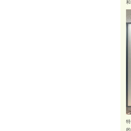
和
特
的