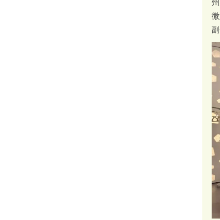
州
微
副