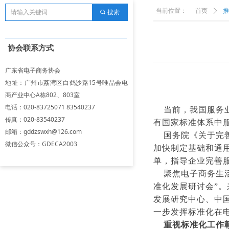
当前位置：
首页
ꄲ
推
끠
搜索
协会联系方式
广东省电子商务协会
地址：广州市荔湾区白鹤沙路15号唯品会电
商产业中心A栋802、803室
电话：020-83725071 83540237
当前，我国服务业市
传真：020-83540237
有国家标准体系中
邮箱：gddzswxh@126.com
国务院《关于完善
微信公众号：GDECA2003
加快制定基础和通
单，指导企业完善
聚焦电子商务生活
准化发展研讨会”
发展研究中心、中
一步发挥标准化在
重视标准化工作