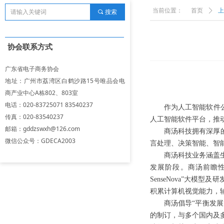
当前位置：
首页
ꄲ
上
끠
搜索
协会联系方式
广东省电子商务协会
地址：广州市荔湾区白鹤沙路15号唯品会电
商产业中心A栋802、803室
电话：020-83725071 83540237
作为人工智能软件
传真：020-83540237
人工智能软件平台，推
邮箱：gddzswxh@126.com
商汤科技拥有深厚
微信公众号：GDECA2003
言处理、决策智能、智能
商汤科技业务涵盖
发展阶段。商汤前瞻性
SenseNova”大模
积累计算机视觉能力，
商汤倡导“平衡发
的制订，与多个国内及